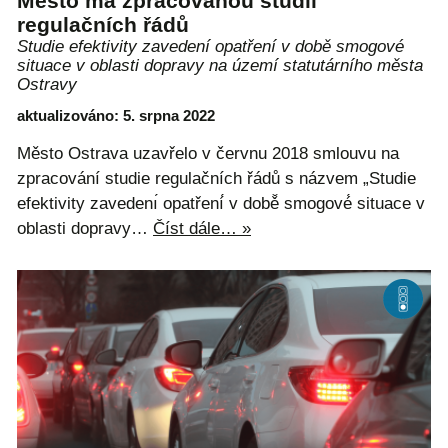
Město má zpracovanou studii
regulačních řádů
Studie efektivity zavedení opatření v době smogové
situace v oblasti dopravy na území statutárního města
Ostravy
aktualizováno: 5. srpna 2022
Město Ostrava uzavřelo v červnu 2018 smlouvu na
zpracování studie regulačních řádů s názvem „Studie
efektivity zavedenı́ opatření́ v době̌ smogové́ situace v
oblasti dopravy…
Číst dále… »