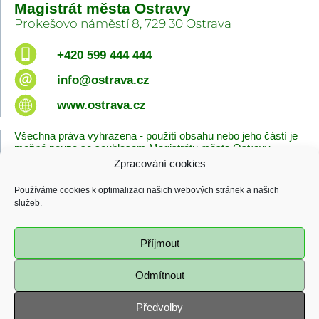
Magistrát města Ostravy
Prokešovo náměstí 8, 729 30 Ostrava
+420 599 444 444
info@ostrava.cz
www.ostrava.cz
Všechna práva vyhrazena - použití obsahu nebo jeho částí je
možné pouze se souhlasem Magistrátu města Ostravy.
Zpracování cookies
Úvodní stránka
Kontakty
Prohlášení o přístupnosti
Zásady cookies
Používáme cookies k optimalizaci našich webových stránek a našich
Poslední změna
služeb.
06.08.2026 - 10:09
Příjmout
Odmítnout
Předvolby