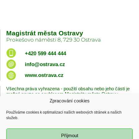
Magistrát města Ostravy
Prokešovo náměstí 8, 729 30 Ostrava
+420 599 444 444
info@ostrava.cz
www.ostrava.cz
Všechna práva vyhrazena - použití obsahu nebo jeho částí je
možné pouze se souhlasem Magistrátu města Ostravy.
Zpracování cookies
Úvodní stránka
Kontakty
Prohlášení o přístupnosti
Zásady cookies
Používáme cookies k optimalizaci našich webových stránek a našich
Poslední změna
služeb.
06.08.2026 - 10:09
Příjmout