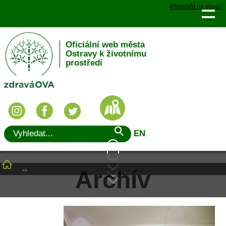
Přeskočit na obsah
Oficiální web města
Ostravy k životnímu
prostředí
EN
Archív