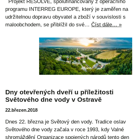
Projekt RESOLVE, spolufinancovaný z operačního
programu INTERREG EUROPE, který je zaměřen na
udržitelnou dopravu obyvatel a zboží v souvislosti s
maloobchodem, se přiblížil do své…
Číst dále… »
Dny otevřených dveří u příležitosti
Světového dne vody v Ostravě
22.březen.2018
Dnes 22. března je Světový den vody. Tradice oslav
Světového dne vody začala v roce 1993, kdy Valné
shromáždění Organizace spojených národů tento den