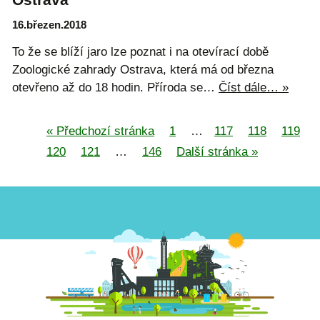
16.březen.2018
To že se blíží jaro lze poznat i na otevírací době
Zoologické zahrady Ostrava, která má od března
otevřeno až do 18 hodin. Příroda se…
Číst dále… »
« Předchozí stránka
1
…
117
118
119
120
121
…
146
Další stránka »