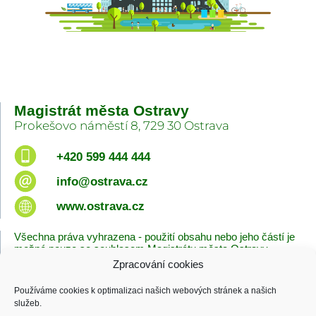
Magistrát města Ostravy
Prokešovo náměstí 8, 729 30 Ostrava
+420 599 444 444
info@ostrava.cz
www.ostrava.cz
Všechna práva vyhrazena - použití obsahu nebo jeho částí je
možné pouze se souhlasem Magistrátu města Ostravy.
Zpracování cookies
Úvodní stránka
Kontakty
Prohlášení o přístupnosti
Zásady cookies
Používáme cookies k optimalizaci našich webových stránek a našich
Poslední změna
služeb.
06.08.2026 - 08:38