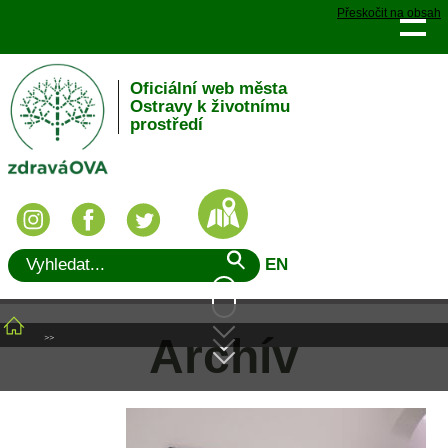
Přeskočit na obsah
Oficiální web města
Ostravy k životnímu
prostředí
EN
Archív