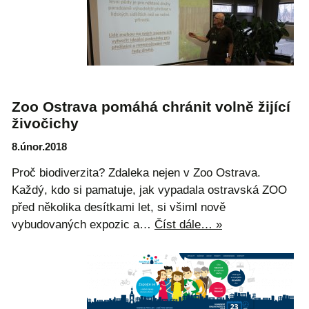
Zoo Ostrava pomáhá chránit volně žijící
živočichy
8.únor.2018
Proč biodiverzita? Zdaleka nejen v Zoo Ostrava.
Každý, kdo si pamatuje, jak vypadala ostravská ZOO
před několika desítkami let, si všiml nově
vybudovaných expozic a…
Číst dále… »