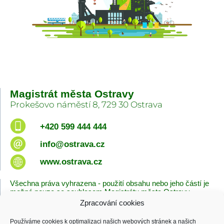
Magistrát města Ostravy
Prokešovo náměstí 8, 729 30 Ostrava
+420 599 444 444
info@ostrava.cz
www.ostrava.cz
Všechna práva vyhrazena - použití obsahu nebo jeho částí je
možné pouze se souhlasem Magistrátu města Ostravy.
Zpracování cookies
Úvodní stránka
Kontakty
Prohlášení o přístupnosti
Zásady cookies
Používáme cookies k optimalizaci našich webových stránek a našich