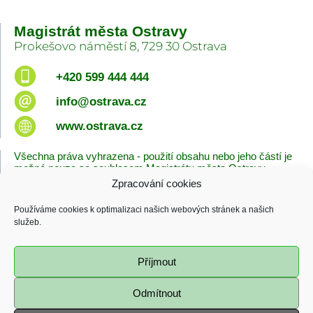
Magistrát města Ostravy
Prokešovo náměstí 8, 729 30 Ostrava
+420 599 444 444
info@ostrava.cz
www.ostrava.cz
Všechna práva vyhrazena - použití obsahu nebo jeho částí je
možné pouze se souhlasem Magistrátu města Ostravy.
Zpracování cookies
Úvodní stránka
Kontakty
Prohlášení o přístupnosti
Zásady cookies
Používáme cookies k optimalizaci našich webových stránek a našich
Poslední změna
služeb.
06.08.2026 - 10:09
Příjmout
Odmítnout