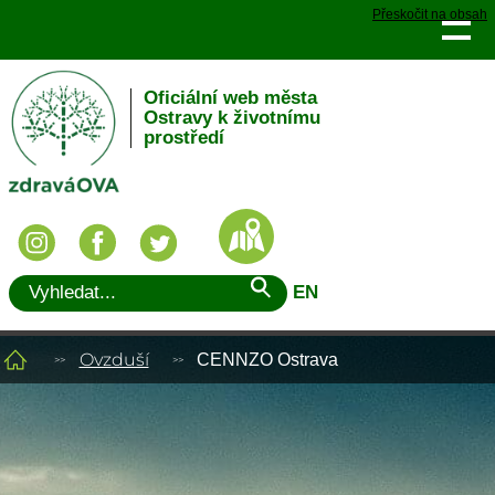
Přeskočit na obsah
Oficiální web města
Ostravy k životnímu
prostředí
EN
Ovzduší
CENNZO Ostrava