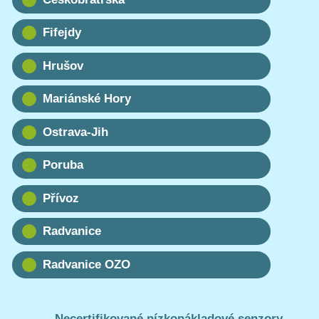
Fifejdy
Hrušov
Mariánské Hory
Ostrava-Jih
Poruba
Přívoz
Radvanice
Radvanice OZO
Necertifikované nízkonákladové senzory