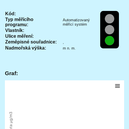
Kód:
Typ měřícího
Automatizovaný
programu:
měřící systém
Vlastník:
Ulice měření:
Zeměpisné souřadnice:
,
Nadmořská výška:
m n. m.
Graf:
3
hodnota μg/m