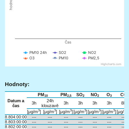
Čas
PM10 24h
SO2
NO2
O3
PM10
PM2,5
Highcharts.com
Hodnoty:
PM
PM
SO
NO
O
CO
10
2,5
2
2
3
Datum a
24h
3h
3h
3h
3h
3h
8h
čas
klouzavě
3
3
3
3
3
3
[μg/m
]
[μg/m
]
[μg/m
]
[μg/m
]
[μg/m
]
[μg/m
]
[μg/m
8.8
04:00:00
---
---
---
---
---
---
---
8.8
03:00:00
---
---
---
---
---
---
---
8.8
02:00:00
---
---
---
---
---
---
---