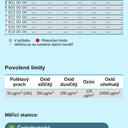
8.8
01:00:00
---
---
---
---
---
---
---
8.8
00:00:00
---
---
---
---
---
---
---
7.8
23:00:00
---
---
---
---
---
---
---
7.8
22:00:00
---
---
---
---
---
---
---
7.8
21:00:00
---
---
---
---
---
---
---
7.8
20:00:00
---
---
---
---
---
---
---
7.8
19:00:00
---
---
---
---
---
---
---
V pořádku
Překročení limitu
Veličina se na uvedené stanici neměří
Povolené limity
Polétavý
Oxid
Oxid
Oxid
Ozón
prach
siřičitý
dusičitý
uhelnatý
120
3
3
3
3
50 μg/m
(24h)
350 μg/m
200 μg/m
10000 μg/m
3
μg/m
Měřící stanice:
Českobratrská