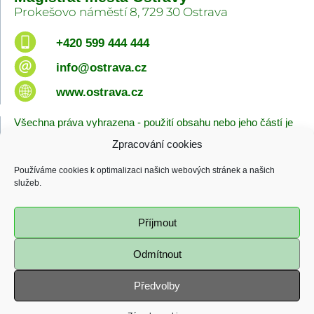
Prokešovo náměstí 8, 729 30 Ostrava
+420 599 444 444
info@ostrava.cz
www.ostrava.cz
Všechna práva vyhrazena - použití obsahu nebo jeho částí je
možné pouze se souhlasem Magistrátu města Ostravy.
Zpracování cookies
Úvodní stránka
Kontakty
Prohlášení o přístupnosti
Zásady cookies
Používáme cookies k optimalizaci našich webových stránek a našich
služeb.
Poslední změna
06.08.2026 - 10:09
Příjmout
Odmítnout
Předvolby