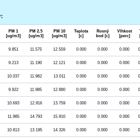
:
PM 1
PM 2.5
PM 10
Teplota
Rosný
Vlhkost
[ug/m3]
[ug/m3]
[ug/m3]
[c]
bod [c]
[perc]
9.851
11.575
12.559
0.000
0.000
0.000
0
9.213
11.190
12.121
0.000
0.000
0.000
0
10.037
11.982
13.011
0.000
0.000
0.000
0
9.922
11.985
12.880
0.000
0.000
0.000
0
10.693
12.916
13.759
0.000
0.000
0.000
0
11.985
14.793
15.910
0.000
0.000
0.000
0
10.813
13.195
14.326
0.000
0.000
0.000
0