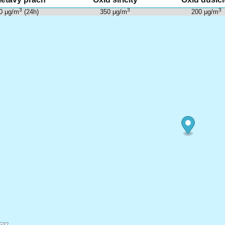
3
3
3
0 μg/m
(24h)
350 μg/m
200 μg/m