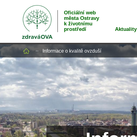
Oficiální web
města Ostravy
k životnímu
Aktuality
prostředí
Informace o kvalitě ovzduší