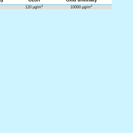
3
3
120 μg/m
10000 μg/m