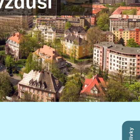
vzduší