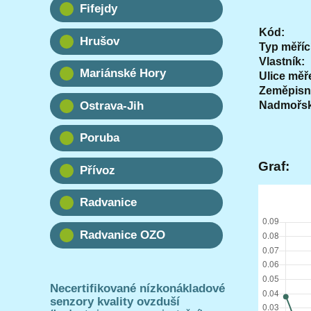
Fifejdy
Kód:
Hrušov
Typ měříc
Vlastník:
Mariánské Hory
Ulice měř
Zeměpisn
Nadmořsk
Ostrava-Jih
Poruba
Graf:
Přívoz
Radvanice
Radvanice OZO
Necertifikované nízkonákladové
senzory kvality ovzduší