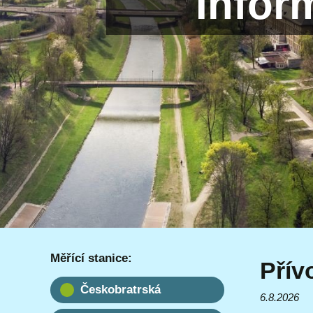
Infor
Měřící stanice:
Přív
Českobratrská
6.8.2026