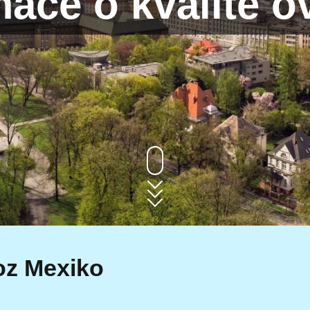
mace o kvalitě o
oz Mexiko