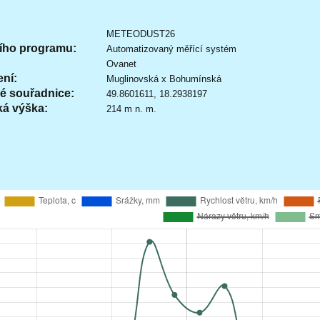
METEODUST26
ího programu:
Automatizovaný měřící systém
Ovanet
ení:
Muglinovská x Bohumínská
é souřadnice:
49.8601611, 18.2938197
á výška:
214 m n. m.