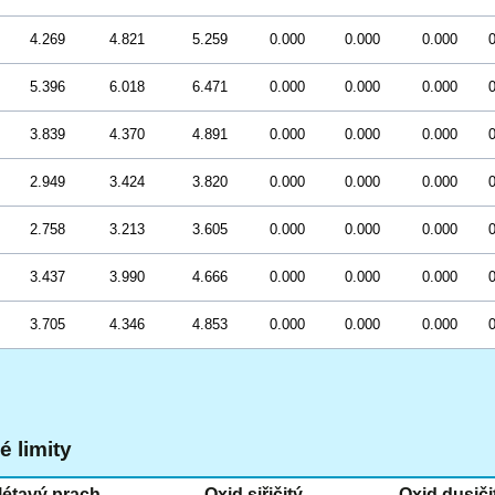
4.269
4.821
5.259
0.000
0.000
0.000
0
5.396
6.018
6.471
0.000
0.000
0.000
0
3.839
4.370
4.891
0.000
0.000
0.000
0
2.949
3.424
3.820
0.000
0.000
0.000
0
2.758
3.213
3.605
0.000
0.000
0.000
0
3.437
3.990
4.666
0.000
0.000
0.000
0
3.705
4.346
4.853
0.000
0.000
0.000
0
 limity
létavý prach
Oxid siřičitý
Oxid dusiči