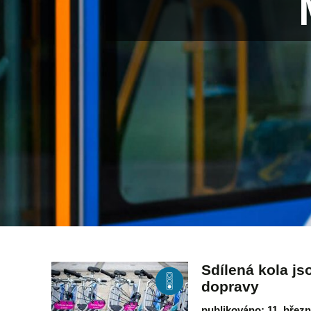
Sdílená kola j
dopravy
publikováno: 11. břez