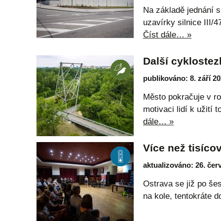
Na základě jednání s
uzavírky silnice III
Číst dále… »
Další cyklostez
publikováno: 8. září 2
Město pokračuje v ro
motivaci lidí k užit
dále… »
Více než tisíco
aktualizováno: 26. čer
Ostrava se již po še
na kole, tentokráte 