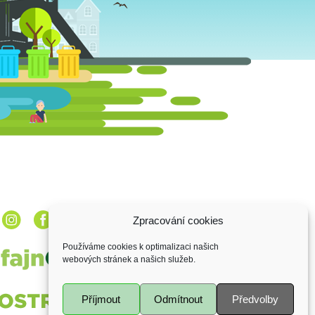
Zpracování cookies
Používáme cookies k optimalizaci našich
webových stránek a našich služeb.
Příjmout
Odmítnout
Předvolby