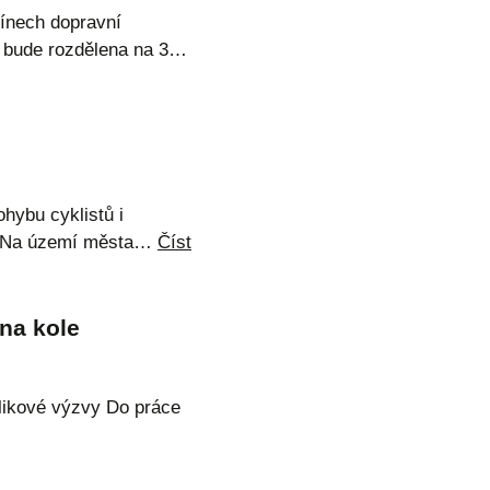
mínech dopravní
ky bude rozdělena na 3…
hybu cyklistů i
vě. Na území města…
Číst
 na kole
blikové výzvy Do práce