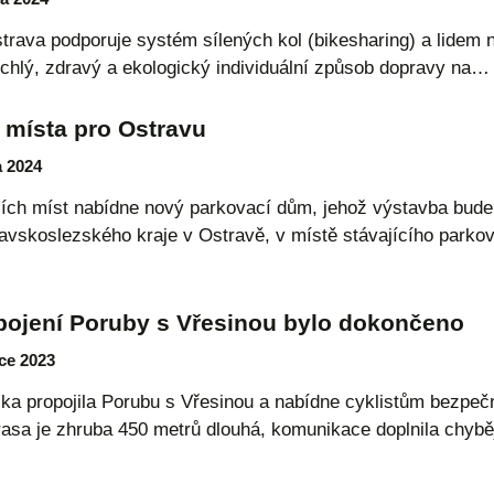
rava podporuje systém sílených kol (bikesharing) a lidem nab
chlý, zdravý a ekologický individuální způsob dopravy na
 místa pro Ostravu
a 2024
cích míst nabídne nový parkovací dům, jehož výstavba bude
vskoslezského kraje v Ostravě, v místě stávajícího parko
opojení Poruby s Vřesinou bylo dokončeno
ce 2023
ka propojila Porubu s Vřesinou a nabídne cyklistům bezpe
Trasa je zhruba 450 metrů dlouhá, komunikace doplnila chyb