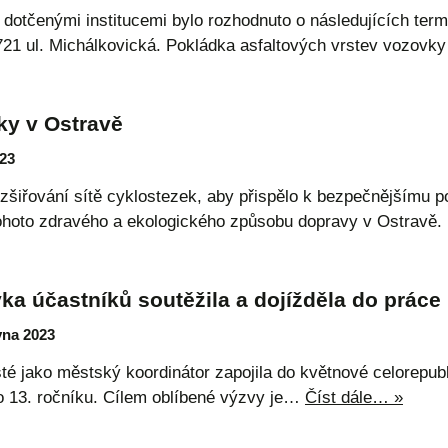
 dotčenými institucemi bylo rozhodnuto o následujících ter
/4721 ul. Michálkovická. Pokládka asfaltových vrstev vozov
ky v Ostravě
023
zšiřování sítě cyklostezek, aby přispělo k bezpečnějšímu po
í tohoto zdravého a ekologického způsobu dopravy v Ostra
vka účastníků soutěžila a dojížděla do práce
vna 2023
sté jako městský koordinátor zapojila do květnové celorepu
do 13. ročníku. Cílem oblíbené výzvy je…
Číst dále… »