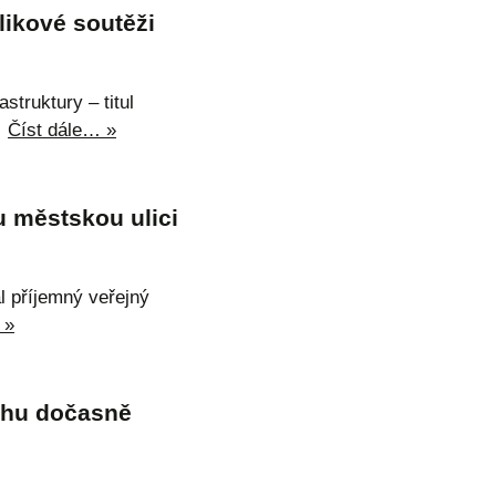
likové soutěži
struktury – titul
…
Číst dále… »
u městskou ulici
al příjemný veřejný
 »
chu dočasně