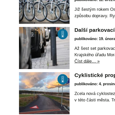
Již šestým rokem Ost
způsobu dopravy. Ry
Další parkovací
publikováno: 19. únor
Až šest set parkova
Krajského úřadu Mora
Číst dále… »
Cyklistické pr
publikováno: 4. prosin
Zcela nová cyklostez
v této části města. 