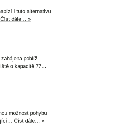
ízí i tuto alternativu
…
Číst dále… »
 zahájena poblíž
viště o kapacitě 77…
čnou možnost pohybu i
ějící…
Číst dále… »