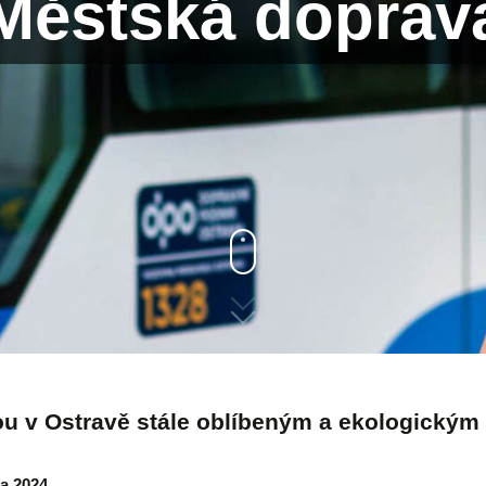
Městská doprav
sou v Ostravě stále oblíbeným a ekologický
na 2024