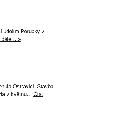
mi údolím Porubky v
t dále… »
enula Ostravici. Stavba
byla v květnu…
Číst