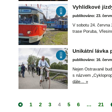
Vyhlídkové jíz
publikováno: 23. červ
V sobotu 24. června 
trase Poruba, Vřesin
Unikátní lávka 
publikováno: 16. červ
Nejen Ostravané budo
s názvem „Cykloprop
dále… »
1
2
3
4
5
6
…
21