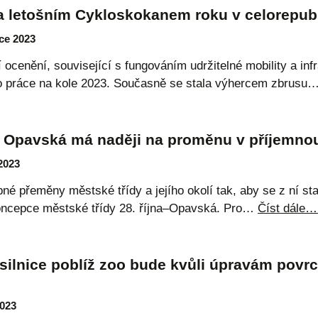
la letošním Cykloskokanem roku v celorepub
ce 2023
 ocenění, související s fungováním udržitelné mobility a infra
 práce na kole 2023. Současně se stala výhercem zbrusu
 – Opavská má naději na proměnu v příjemno
 2023
né přeměny městské třídy a jejího okolí tak, aby se z ní st
Koncepce městské třídy 28. října–Opavská. Pro…
Číst dále…
silnice poblíž zoo bude kvůli úpravám povr
2023