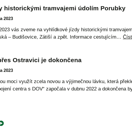
dy historickými tramvajemi údolím Porubky
na 2023
2023 vás zveme na vyhlídkové jízdy historickými tramvaje
ská – Budišovice, Zátiší a zpět. Informace cestujícím…
Čís
přes Ostravici je dokončena
na 2023
u moci využít zcela novou a výjimečnou lávku, která překl
ojení centra s DOV“ započala v dubnu 2022 a dokončena 