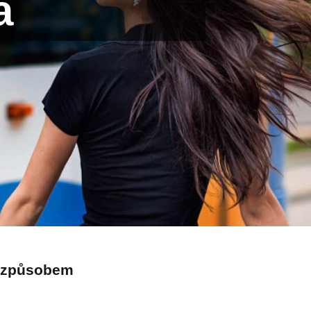
a
m způsobem