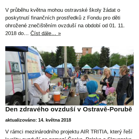
V průběhu května mohou ostravské školy žádat o
poskytnutí finančních prostředků z Fondu pro děti
ohrožené znečištěním ovzduší na období od 01. 11.
2018 do…
Číst dále… »
Den zdravého ovzduší v Ostravě-Porubě
aktualizováno: 14. května 2018
V rámci mezinárodního projektu AIR TRITIA, který řeší