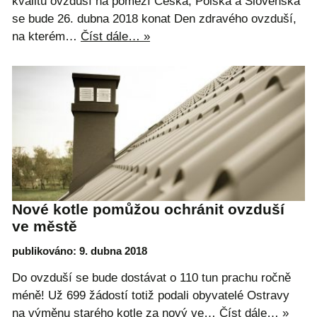
kvalitu ovzduší na pomezí Česka, Polska a Slovenska
se bude 26. dubna 2018 konat Den zdravého ovzduší,
na kterém…
Číst dále… »
Nové kotle pomůžou ochránit ovzduší
ve městě
publikováno: 9. dubna 2018
Do ovzduší se bude dostávat o 110 tun prachu ročně
méně! Už 699 žádostí totiž podali obyvatelé Ostravy
na výměnu starého kotle za nový ve…
Číst dále… »